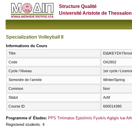
Structure Qualité
Université Aristote de Thessalon
Specialization Volleyball IΙ
Informations du Cours
Titre
ΕΙΔΙΚΕΥΣΗ:Πετοσφαί
Code
ΟΑ2802
Cycle / Niveau
1er cycle / Licenc
Semestre de l’année
Winter/Spring
Common
Non
Statut
Actif
Course ID
600014380
Programme d' Études:
PPS Tmīmatos Epistīmīs Fysikīs Agōgīs kai Athl
Registered students: 4