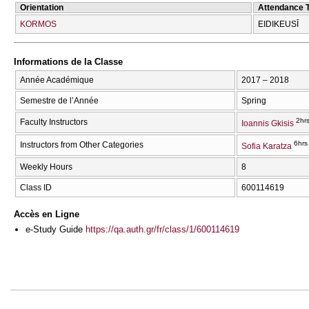
Orientation
Attendance 
KORMOS
EIDIKEUSĪ
Informations de la Classe
Année Académique
2017 – 2018
Semestre de l’Année
Spring
2hr
Faculty Instructors
Ioannis Gkisis
6hrs
Instructors from Other Categories
Sofia Karatza
Weekly Hours
8
Class ID
600114619
Accès en Ligne
e-Study Guide
https://qa.auth.gr/fr/class/1/600114619