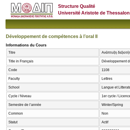
Structure Qualité
Université Aristote de Thessalon
Développement de compétences à l’oral II
Informations du Cours
Titre
Ανάπτυξη δεξιοτήτ
Title in Français
Développement de 
Code
1108
Faculty
Lettres
School
Langue et Littera
Cycle / Niveau
1er cycle / Licenc
Semestre de l’année
Winter/Spring
Common
Non
Statut
Actif