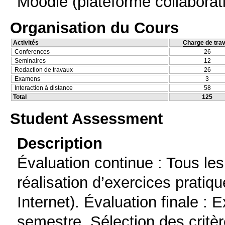
Moodle (plateforme collaborat
Organisation du Cours
Activités
Charge de trav
Conferences
26
Seminaires
12
Redaction de travaux
26
Examens
3
Interaction à distance
58
Total
125
Student Assessment
Description
Évaluation continue : Tous les
réalisation d’exercices pratiq
Internet). Évaluation finale : E
semestre. Sélection des critèr