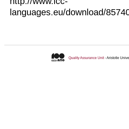
http://www.icc-
languages.eu/download/85740
Quality Assurance Unit
- Aristotle Uni