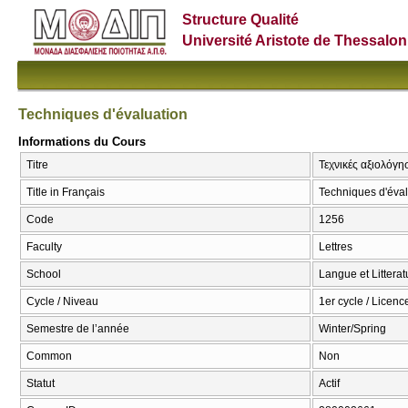
Structure Qualité
Université Aristote de Thessalon
Techniques d'évaluation
Informations du Cours
Titre
Τεχνικές αξιολόγη
Title in Français
Techniques d'éval
Code
1256
Faculty
Lettres
School
Langue et Littera
Cycle / Niveau
1er cycle / Licenc
Semestre de l’année
Winter/Spring
Common
Non
Statut
Actif