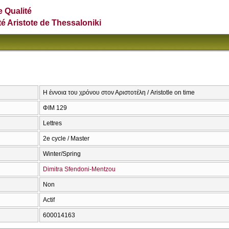
e Qualité
té Aristote de Thessaloniki
Η έννοια του χρόνου στον Αριστοτέλη / Aristotle on time
ΦΙΜ 129
Lettres
2e cycle / Master
Winter/Spring
Dimitra Sfendoni-Mentzou
Non
Actif
600014163