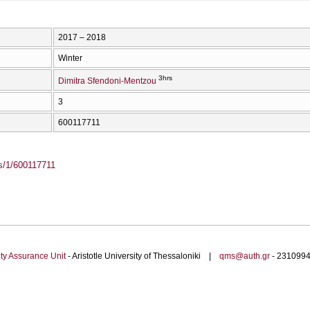
2017 – 2018
Winter
3hrs
Dimitra Sfendoni-Mentzou
3
600117711
ass/1/600117711
ty Assurance Unit
- Aristotle University of Thessaloniki |
qms@auth.gr
- 23109