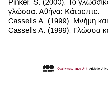
Pinker, S. (2000). Το γλωσσικ
γλώσσα. Αθήνα: Κάτροπτο.
Cassells A. (1999). Μνήμη κα
Cassells A. (1999). Γλώσσα 
Quality Assurance Unit
- Aristotle Uni