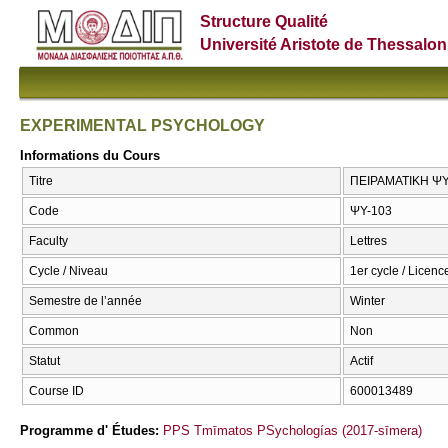
Structure Qualité
Université Aristote de Thessalon
EXPERIMENTAL PSYCHOLOGY
Informations du Cours
Titre
ΠΕΙΡΑΜΑΤΙΚΗ Ψ
Code
ΨΥ-103
Faculty
Lettres
Cycle / Niveau
1er cycle / Licenc
Semestre de l’année
Winter
Common
Non
Statut
Actif
Course ID
600013489
Programme d' Études:
PPS Tmīmatos PSychologías (2017-sīmera)