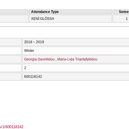
Attendance Type
Semes
XENĪ GLŌSSA
1
2018 – 2019
Winter
Georgia Gavriilidou
Maria-Lida Triantafyllidou
2
600118142
ass/1/600118142