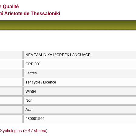
e Qualité
té Aristote de Thessaloniki
ΝΕΑ ΕΛΛΗΝΙΚΑ Ι / GREEK LANGUAGE I
GRE-001
Lettres
1er cycle / Licence
Winter
Non
Actif
480001566
ychologías (2017-sīmera)