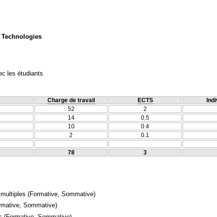
 Technologies
c les étudiants
Charge de travail
ECTS
Indi
52
2
14
0.5
10
0.4
2
0.1
78
3
 multiples
(Formative, Sommative)
rmative, Sommative)
s
(Formative, Sommative)