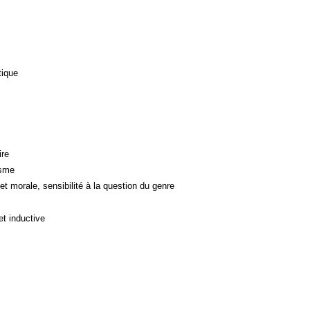
tique
ire
isme
et morale, sensibilité à la question du genre
et inductive