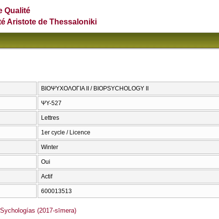
e Qualité
té Aristote de Thessaloniki
ΒΙΟΨΥΧΟΛΟΓΙΑ ΙΙ / BIOPSYCHOLOGY II
ΨΥ-527
Lettres
1er cycle / Licence
Winter
Oui
Actif
600013513
ychologías (2017-sīmera)