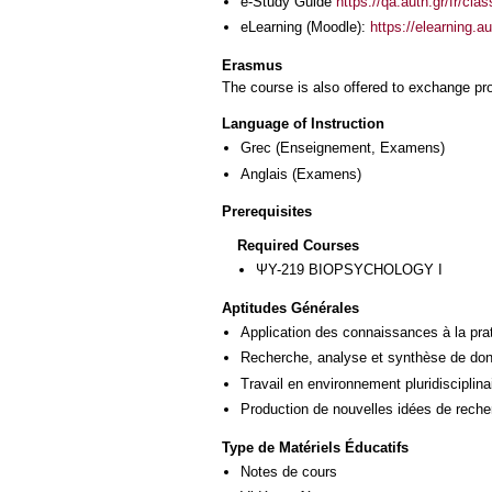
e-Study Guide
https://qa.auth.gr/fr/cl
eLearning (Moodle):
https://elearning.
Erasmus
The course is also offered to exchange p
Language of Instruction
Grec
(Enseignement, Examens)
Anglais
(Examens)
Prerequisites
Required Courses
ΨΥ-219 BIOPSYCHOLOGY I
Aptitudes Générales
Application des connaissances à la pra
Recherche, analyse et synthèse de donn
Travail en environnement pluridisciplina
Production de nouvelles idées de reche
Type de Matériels Éducatifs
Notes de cours