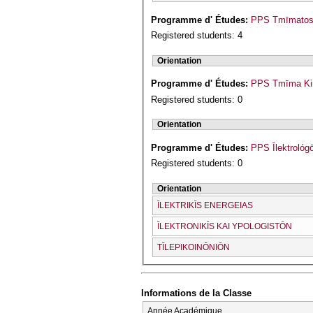
Programme d' Études:
PPS Tmīmatos I
Registered students: 4
Orientation
Programme d' Études:
PPS Tmīma Kin
Registered students: 0
Orientation
Programme d' Études:
PPS Īlektrológ
Registered students: 0
Orientation
ĪLEKTRIKĪS ENERGEIAS
ĪLEKTRONIKĪS KAI YPOLOGISTŌN
TĪLEPIKOINŌNIŌN
Informations de la Classe
Année Académique