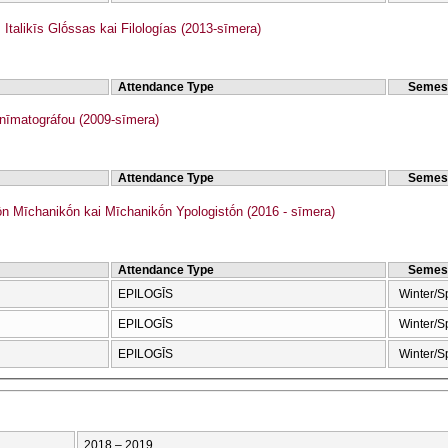
talikīs Glṓssas kai Filologías (2013-sīmera)
Attendance Type
Semes
īmatográfou (2009-sīmera)
Attendance Type
Semes
ōn Mīchanikṓn kai Mīchanikṓn Ypologistṓn (2016 - sīmera)
Attendance Type
Semes
EPILOGĪS
Winter/S
EPILOGĪS
Winter/S
EPILOGĪS
Winter/S
2018 – 2019