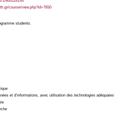
ass/1/600118155
auth.gr/course/view.php?id=7650
rogramme students.
tique
ées et d’informations, avec utilisation des technologies adéquates
ire
rche