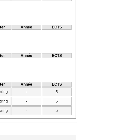
ter
Année
ECTS
ter
Année
ECTS
ter
Année
ECTS
pring
-
5
pring
-
5
pring
-
5