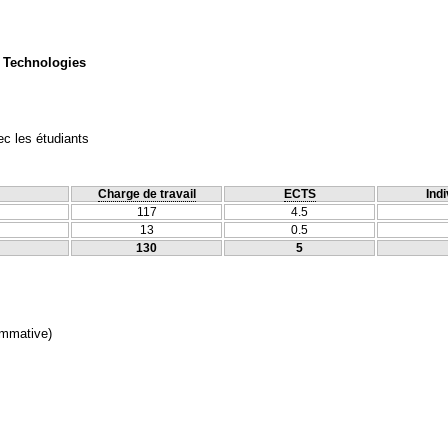
 Technologies
c les étudiants
Charge de travail
ECTS
Indi
117
4.5
13
0.5
130
5
mmative)