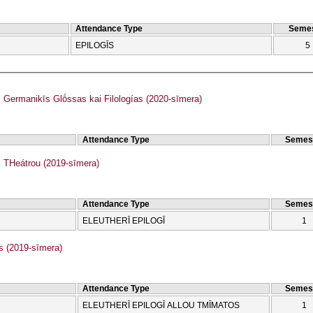
Attendance Type
Semes
EPILOGĪS
5
ermanikīs Glṓssas kai Filologías (2020-sīmera)
Attendance Type
Semes
THeátrou (2019-sīmera)
Attendance Type
Semes
ELEUTHERĪ EPILOGĪ
1
 (2019-sīmera)
Attendance Type
Semes
ELEUTHERĪ EPILOGĪ ALLOU TMĪMATOS
1