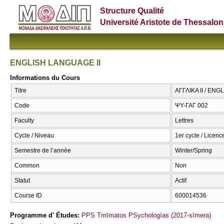
Structure Qualité
Université Aristote de Thessalon
ENGLISH LANGUAGE II
Informations du Cours
Titre
ΑΓΓΛΙΚΑ ΙΙ / EN
Code
ΨΥ-ΓΑΓ 002
Faculty
Lettres
Cycle / Niveau
1er cycle / Licenc
Semestre de l’année
Winter/Spring
Common
Non
Statut
Actif
Course ID
600014536
Programme d' Études:
PPS Tmīmatos PSychologías (2017-sīmera)