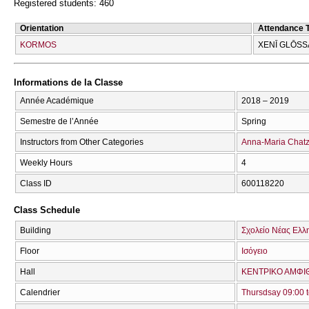
Registered students: 460
Orientation
Attendance 
KORMOS
XENĪ GLŌSS
Informations de la Classe
Année Académique
2018 – 2019
Semestre de l’Année
Spring
Instructors from Other Categories
Anna-Maria Chatz
Weekly Hours
4
Class ID
600118220
Class Schedule
Building
Σχολείο Νέας Ελλ
Floor
Ισόγειο
Hall
ΚΕΝΤΡΙΚΟ ΑΜΦΙΘ
Calendrier
Thursdsay 09:00 t