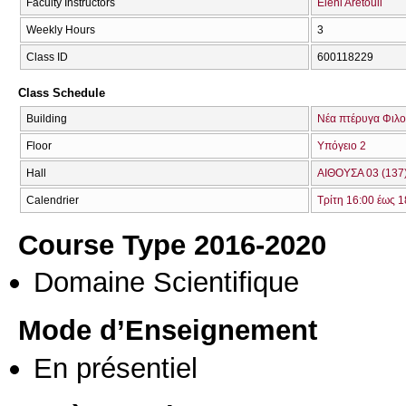
Faculty Instructors
Eleni Aretouli
Weekly Hours
3
Class ID
600118229
Class Schedule
Building
Νέα πτέρυγα Φιλο
Floor
Υπόγειο 2
Hall
ΑΙΘΟΥΣΑ 03 (137
Calendrier
Τρίτη 16:00 έως 1
Course Type 2016-2020
Domaine Scientifique
Mode d’Enseignement
En présentiel