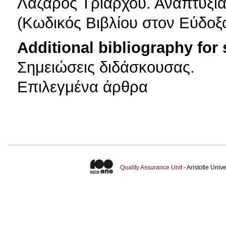
Λάζαρος Τριάρχου. Αναπτυξια
(Κωδικός Βιβλίου στον Εύδοξ
Additional bibliography for
Σημειώσεις διδάσκουσας.
Επιλεγμένα άρθρα
Quality Assurance Unit
- Aristotle Uni