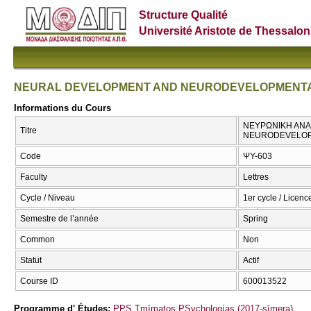
Structure Qualité
Université Aristote de Thessalon
NEURAL DEVELOPMENT AND NEURODEVELOPMENTA
Informations du Cours
ΝΕΥΡΩΝΙΚΗ ΑΝΑ
Titre
NEURODEVELOP
Code
ΨΥ-603
Faculty
Lettres
Cycle / Niveau
1er cycle / Licenc
Semestre de l’année
Spring
Common
Non
Statut
Actif
Course ID
600013522
Programme d' Études:
PPS Tmīmatos PSychologías (2017-sīmera)