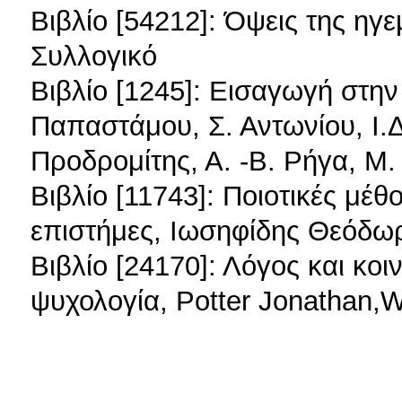
Βιβλίο [54212]: Όψεις της ηγε
Συλλογικό
Βιβλίο [1245]: Εισαγωγή στη
Παπαστάμου, Σ. Αντωνίου, Ι.Δ
Προδρομίτης, Α. -Β. Ρήγα, Μ
Βιβλίο [11743]: Ποιοτικές μέθ
επιστήμες, Ιωσηφίδης Θεόδω
Βιβλίο [24170]: Λόγος και κοι
ψυχολογία, Potter Jonathan,W