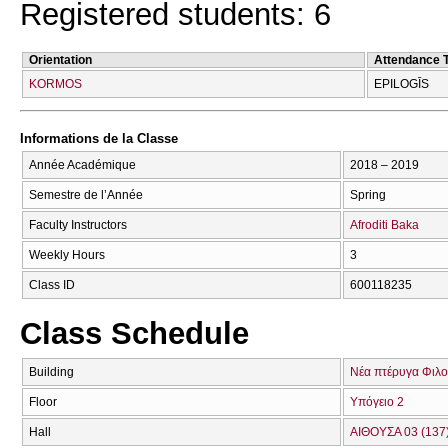
Registered students: 6
Orientation
Attendance 
KORMOS
EPILOGĪS
Informations de la Classe
Année Académique
2018 – 2019
Semestre de l’Année
Spring
Faculty Instructors
Afroditi Baka
Weekly Hours
3
Class ID
600118235
Class Schedule
Building
Νέα πτέρυγα Φιλο
Floor
Υπόγειο 2
Hall
ΑΙΘΟΥΣΑ 03 (137