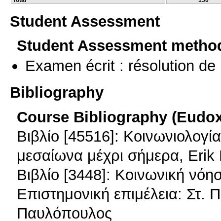
Total
130
Student Assessment
Student Assessment metho
Examen écrit : résolution d
Bibliography
Course Bibliography (Eudo
Βιβλίο [45516]: Κοινωνιολογί
μεσαίωνα μέχρι σήμερα, Erik
Βιβλίο [3448]: Κοινωνική νόη
Επιστημονική επιμέλεια: Στ. 
Παυλόπουλος