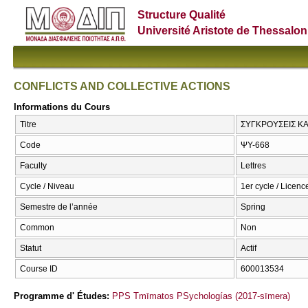
Structure Qualité
Université Aristote de Thessalon
CONFLICTS AND COLLECTIVE ACTIONS
Informations du Cours
Titre
ΣΥΓΚΡΟΥΣΕΙΣ ΚΑ
Code
ΨΥ-668
Faculty
Lettres
Cycle / Niveau
1er cycle / Licenc
Semestre de l’année
Spring
Common
Non
Statut
Actif
Course ID
600013534
Programme d' Études:
PPS Tmīmatos PSychologías (2017-sīmera)