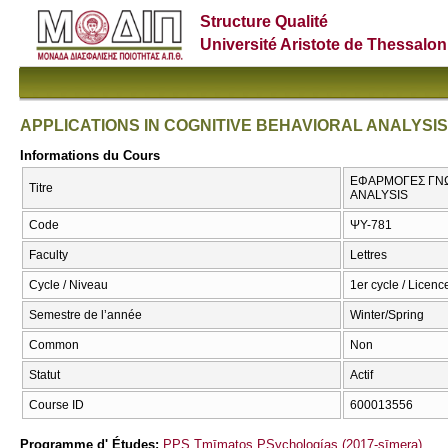
Structure Qualité
Université Aristote de Thessalon
APPLICATIONS IN COGNITIVE BEHAVIORAL ANALYSIS
Informations du Cours
ΕΦΑΡΜΟΓΕΣ ΓΝΩ
Titre
ANALYSIS
Code
ΨΥ-781
Faculty
Lettres
Cycle / Niveau
1er cycle / Licenc
Semestre de l’année
Winter/Spring
Common
Non
Statut
Actif
Course ID
600013556
Programme d' Études:
PPS Tmīmatos PSychologías (2017-sīmera)