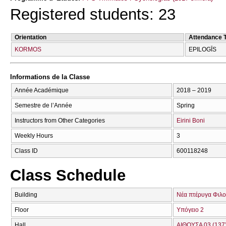
Registered students: 23
Orientation
Attendance 
KORMOS
EPILOGĪS
Informations de la Classe
Année Académique
2018 – 2019
Semestre de l’Année
Spring
Instructors from Other Categories
Eirini Boni
Weekly Hours
3
Class ID
600118248
Class Schedule
Building
Νέα πτέρυγα Φιλο
Floor
Υπόγειο 2
Hall
ΑΙΘΟΥΣΑ 03 (137