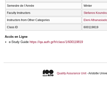
Semestre de l’Année
Winter
Faculty Instructors
Stefanos Koundo
Instructors from Other Categories
Eleni Athanasiad
Class ID
600119819
Accès en Ligne
e-Study Guide
https://qa.auth.gr/fr/class/1/600119819
Quality Assurance Unit
- Aristotle Uni