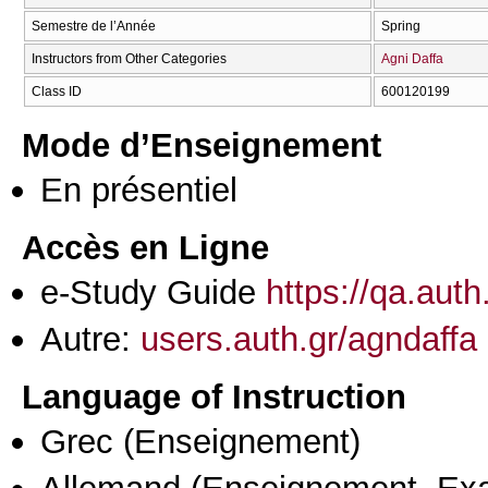
Semestre de l’Année
Spring
Instructors from Other Categories
Agni Daffa
Class ID
600120199
Mode d’Enseignement
En présentiel
Accès en Ligne
e-Study Guide
https://qa.aut
Autre:
users.auth.gr/agndaffa
Language of Instruction
Grec
(Enseignement)
Allemand
(Enseignement, Ex