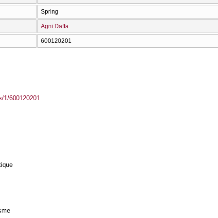
Spring
Agni Daffa
600120201
ass/1/600120201
tique
isme