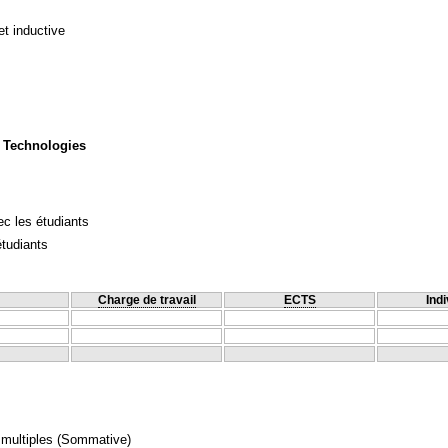
et inductive
 Technologies
c les étudiants
étudiants
Charge de travail
ECTS
Indi
 multiples
(Sommative)