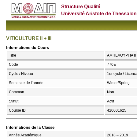
Structure Qualité
Université Aristote de Thessalon
VITICULTURE II + III
Informations du Cours
Titre
ΑΜΠΕΛΟΥΡΓΙΑ ΙΙ + Ι
Code
770Ε
Cycle / Niveau
1er cycle / Licence
Semestre de l’année
Winter/Spring
Common
Non
Statut
Actif
Course ID
420001625
Informations de la Classe
Année Académique
2018 – 2019