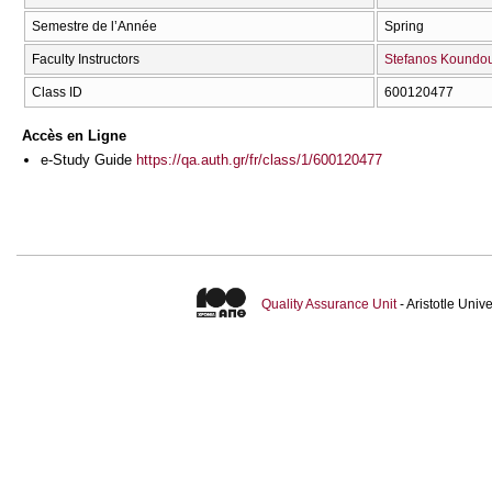
Semestre de l’Année
Spring
Faculty Instructors
Stefanos Koundo
Class ID
600120477
Accès en Ligne
e-Study Guide
https://qa.auth.gr/fr/class/1/600120477
Quality Assurance Unit
- Aristotle Uni