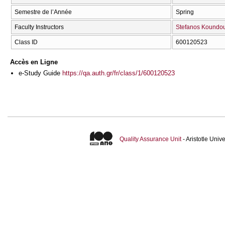
Semestre de l’Année
Spring
Faculty Instructors
Stefanos Koundo
Class ID
600120523
Accès en Ligne
e-Study Guide
https://qa.auth.gr/fr/class/1/600120523
Quality Assurance Unit
- Aristotle Uni