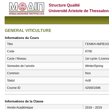
Structure Qualité
Université Aristote de Thessalon
GENERAL VITICULTURE
Informations du Cours
Titre
ΓΕΝΙΚΗ ΑΜΠΕΛΟΥ
Code
870Ε
Cycle / Niveau
1er cycle / Licenc
Semestre de l’année
Winter/Spring
Common
Non
Statut
Actif
Course ID
420001698
Informations de la Classe
Année Académique
2018 – 2019