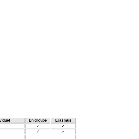
viduel
En groupe
Erasmus
✓
✓
✓
✓