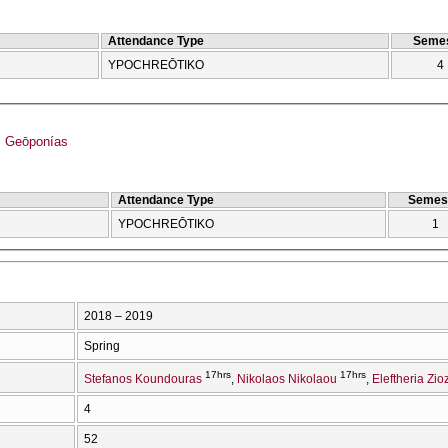
Attendance Type
Semes
YPOCΗREŌTIKO
4
 Geōponías
Attendance Type
Semes
YPOCΗREŌTIKO
1
2018 – 2019
Spring
17hrs
17hrs
Stefanos Koundouras
Nikolaos Nikolaou
Eleftheria Zio
4
52