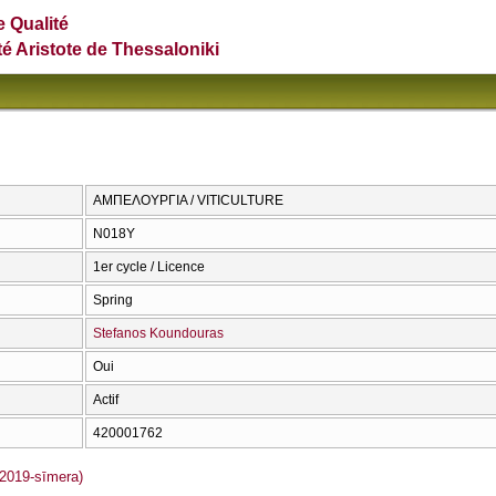
e Qualité
té Aristote de Thessaloniki
ΑΜΠΕΛΟΥΡΓΙΑ / VITICULTURE
Ν018Υ
1er cycle / Licence
Spring
Stefanos Koundouras
Oui
Actif
420001762
2019-sīmera)