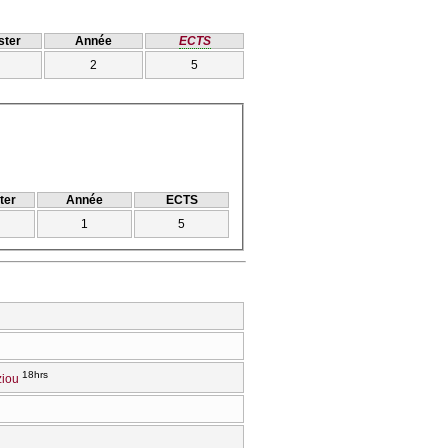
ter
Année
ECTS
2
5
ter
Année
ECTS
1
5
18hrs
ziou