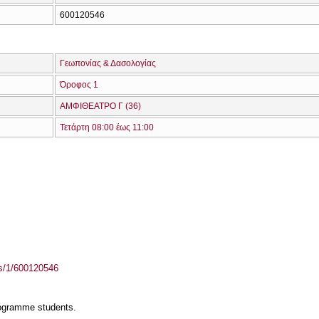
600120546
Γεωπονίας & Δασολογίας
Όροφος 1
ΑΜΦΙΘΕΑΤΡΟ Γ (36)
Τετάρτη 08:00 έως 11:00
ass/1/600120546
rogramme students.