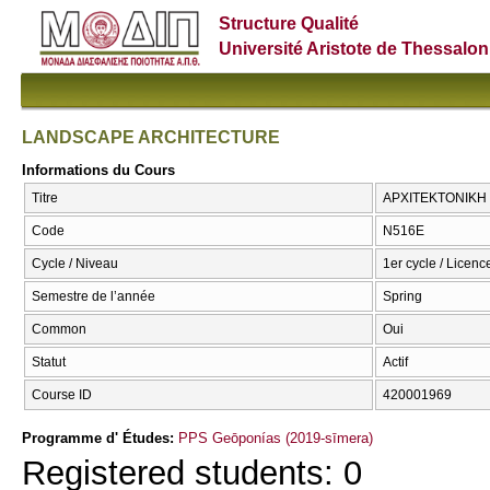
Structure Qualité
Université Aristote de Thessalon
LANDSCAPE ARCHITECTURE
Informations du Cours
Titre
ΑΡΧΙΤΕΚΤΟΝΙΚΗ
Code
Ν516Ε
Cycle / Niveau
1er cycle / Licenc
Semestre de l’année
Spring
Common
Oui
Statut
Actif
Course ID
420001969
Programme d' Études:
PPS Geōponías (2019-sīmera)
Registered students: 0