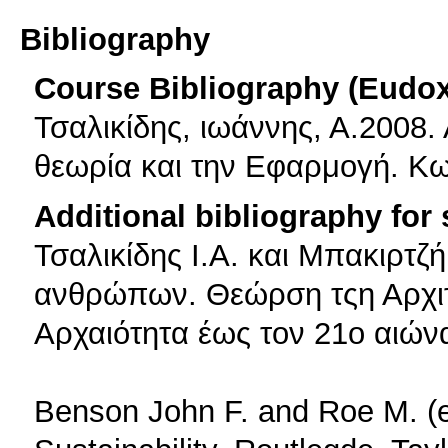
Bibliography
Course Bibliography (Eudo
Τσαλικίδης, ιωάννης, Α.2008.
θεωρία και την Εφαρμογή. Κω
Additional bibliography for
Τσαλικίδης Ι.Α. και Μπακιρτζή
ανθρώπων. Θεώρση τςη Αρχιτ
Αρχαιότητα έως τον 21ο αιών
Benson John F. and Roe M. (