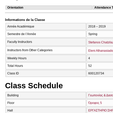
Orientation
Attendance 
Informations de la Classe
Année Académique
2018 – 2019
Semestre de l’Année
Spring
Faculty Instructors
Stefanos Chatzil
Instructors from Other Categories
Eleni Athanasiad
Weekly Hours
4
Total Hours
52
Class ID
600120734
Class Schedule
Building
Γεωπονίας & Δασ
Floor
Όροφος 5
Hall
ΕΡΓΑΣΤΗΡΙΟ ΣΗΡ