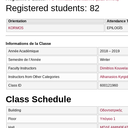
Registered students: 82
Orientation
Attendance 
KORMOS
EPILOGĪS
Informations de la Classe
Année Académique
2018 – 2019
Semestre de l’Année
Winter
Faculty Instructors
Dimitrios Kouvela
Instructors from Other Categories
Athanasios Kyrgid
Class ID
600121960
Class Schedule
Building
Οδοντιατρικής
Floor
Υπόγειο 1
Hall
ΜΠΛΕ ΑΜΦΙΘΕΑΤ