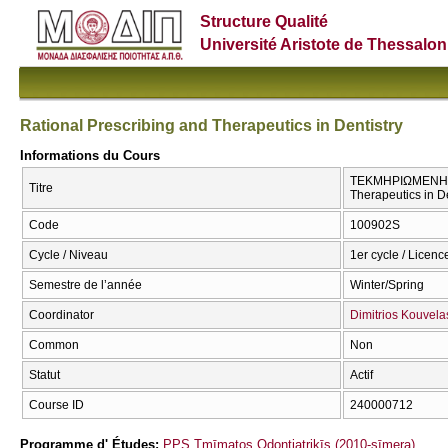
Structure Qualité
Université Aristote de Thessalon
Rational Prescribing and Therapeutics in Dentistry
Informations du Cours
ΤΕΚΜΗΡΙΩΜΕΝΗ Σ
Titre
Therapeutics in De
Code
100902S
Cycle / Niveau
1er cycle / Licenc
Semestre de l’année
Winter/Spring
Coordinator
Dimitrios Kouvela
Common
Non
Statut
Actif
Course ID
240000712
Programme d' Études:
PPS Tmīmatos Odontiatrikīs (2010-sīmera)