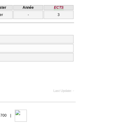
ter
Année
ECTS
er
-
3
Last Update
-
94700 |