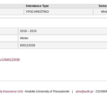
Attendance Type
Semes
YPOCΗREŌTIKO
Wint
2018 – 2019
Winter
600122038
ass/1/600122038
ty Assurance Unit
- Aristotle University of Thessaloniki |
qms@auth.gr
- 23109