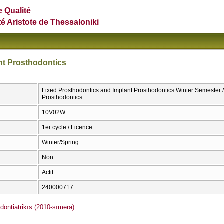
e Qualité
té Aristote de Thessaloniki
nt Prosthodontics
Fixed Prosthodontics and Implant Prosthodontics Winter Semester /
Prosthodontics
10V02W
1er cycle / Licence
Winter/Spring
Non
Actif
240000717
ntiatrikīs (2010-sīmera)