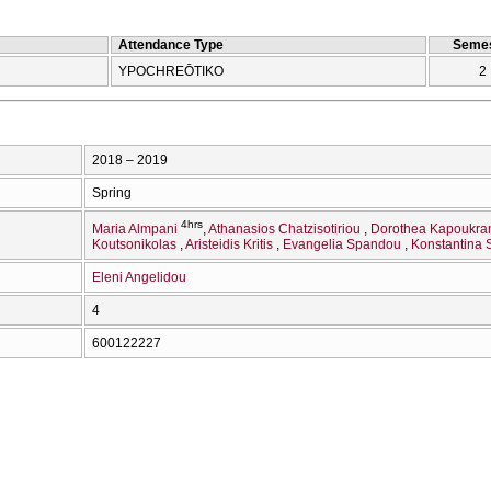
Attendance Type
Semes
YPOCΗREŌTIKO
2
2018 – 2019
Spring
4hrs
Maria Almpani
Athanasios Chatzisotiriou
Dorothea Kapoukra
Koutsonikolas
Aristeidis Kritis
Evangelia Spandou
Konstantina
Eleni Angelidou
4
600122227