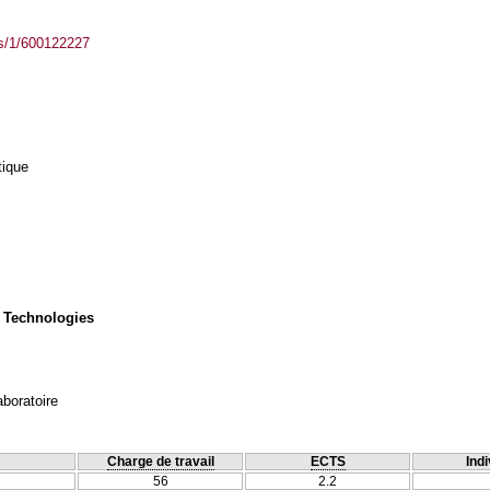
ass/1/600122227
tique
 Technologies
aboratoire
Charge de travail
ECTS
Indi
56
2.2