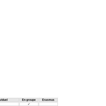
viduel
En groupe
Erasmus
✓