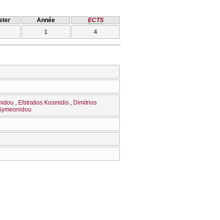
ter
Année
ECTS
1
4
nidou
Efstratios Kosmidis
Dimitrios
 Symeonidou