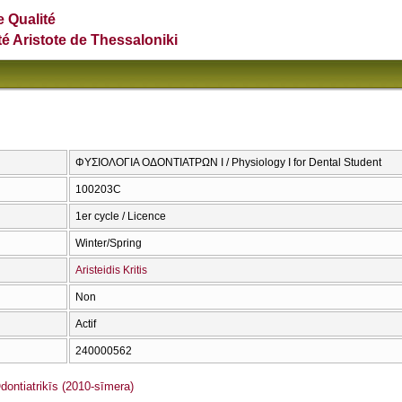
e Qualité
té Aristote de Thessaloniki
ΦΥΣΙΟΛΟΓΙΑ ΟΔΟΝΤΙΑΤΡΩΝ Ι / Physiology I for Dental Student
100203C
1er cycle / Licence
Winter/Spring
Aristeidis Kritis
Non
Actif
240000562
ntiatrikīs (2010-sīmera)