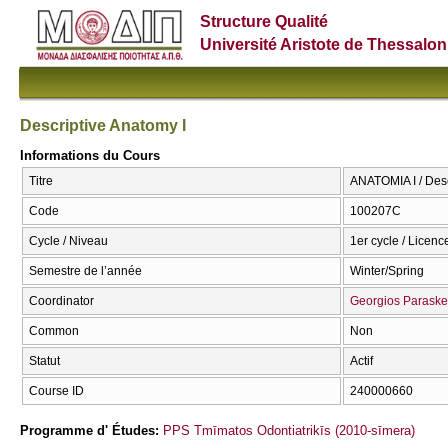
Structure Qualité
Université Aristote de Thessalon
Descriptive Anatomy I
Informations du Cours
Titre
ΑΝΑΤΟΜΙΑ Ι / Desc
Code
100207C
Cycle / Niveau
1er cycle / Licenc
Semestre de l’année
Winter/Spring
Coordinator
Georgios Parask
Common
Non
Statut
Actif
Course ID
240000660
Programme d' Études:
PPS Tmīmatos Odontiatrikīs (2010-sīmera)