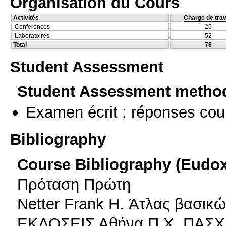
Organisation du Cours
Activités
Charge de trav
Conferences
26
Laboratoires
52
Total
78
Student Assessment
Student Assessment metho
Examen écrit : réponses cou
Bibliography
Course Bibliography (Eudo
Πρόταση Πρώτη
Netter Frank H. Άτλας βασικώ
ΕΚΔΟΣΕΙΣ Αθήνα Π.Χ. ΠΑΣΧ