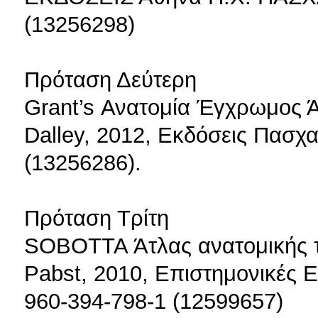
(13256298)
Πρόταση Δεύτερη
Grant’s Ανατομία Έγχρωμος Άτ
Dalley, 2012, Εκδόσεις Πασχα
(13256286).
Πρόταση Τρίτη
SOBOTTA Άτλας ανατομικής το
Pabst, 2010, Επιστημονικές Ε
960-394-798-1 (12599657)