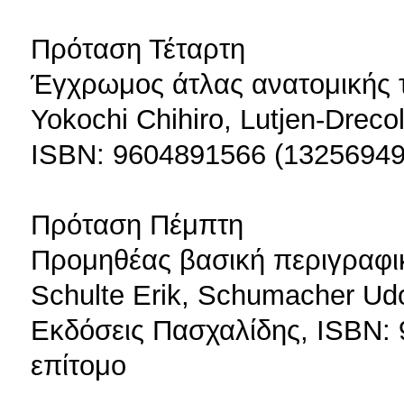
Πρόταση Τέταρτη
Έγχρωμος άτλας ανατομικής 
Yokochi Chihiro, Lutjen-Dreco
ISBN: 9604891566 (13256949
Πρόταση Πέμπτη
Προμηθέας βασική περιγραφικ
Schulte Erik, Schumacher Udo
Εκδόσεις Πασχαλίδης, ISBN:
επίτομο