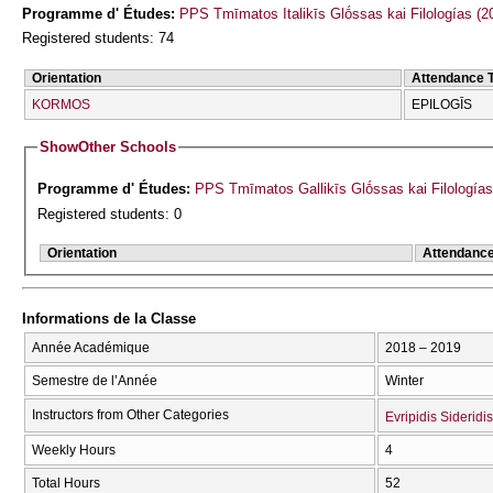
Programme d' Études:
PPS Tmīmatos Italikīs Glṓssas kai Filologías (2
Registered students: 74
Orientation
Attendance 
KORMOS
EPILOGĪS
Show
Other Schools
Programme d' Études:
PPS Tmīmatos Gallikīs Glṓssas kai Filologías
Registered students: 0
Orientation
Attendanc
Informations de la Classe
Année Académique
2018 – 2019
Semestre de l’Année
Winter
Instructors from Other Categories
Evripidis Sideridis
Weekly Hours
4
Total Hours
52