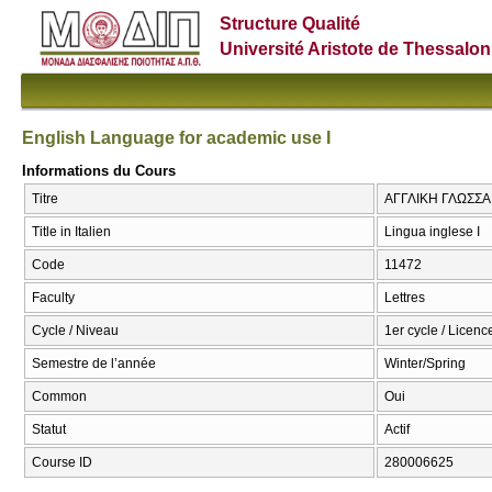
Structure Qualité
Université Aristote de Thessalon
English Language for academic use I
Informations du Cours
Titre
ΑΓΓΛΙΚΗ ΓΛΩΣΣΑ Γ
Title in Italien
Lingua inglese I
Code
11472
Faculty
Lettres
Cycle / Niveau
1er cycle / Licenc
Semestre de l’année
Winter/Spring
Common
Oui
Statut
Actif
Course ID
280006625