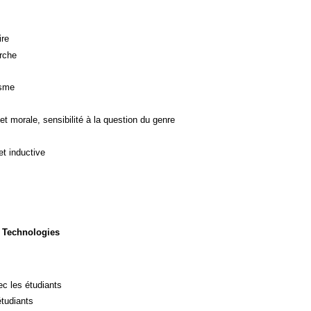
ire
rche
isme
et morale, sensibilité à la question du genre
et inductive
 Technologies
c les étudiants
étudiants