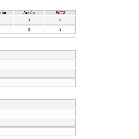
ter
Année
ECTS
3
6
3
3