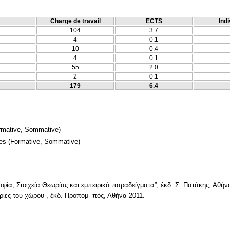
Charge de travail
ECTS
Indi
104
3.7
4
0.1
10
0.4
4
0.1
55
2.0
2
0.1
179
6.4
rmative, Sommative)
mes
(Formative, Sommative)
αφία, Στοιχεία Θεωρίας και εμπειρικά παραδείγματα”, έκδ. Σ. Πατάκης, Αθήν
ωρίες του χώρου”, έκδ. Προπομ- πός, Αθήνα 2011.