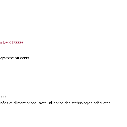
ass/1/600123336
rogramme students.
tique
ées et d’informations, avec utilisation des technologies adéquates