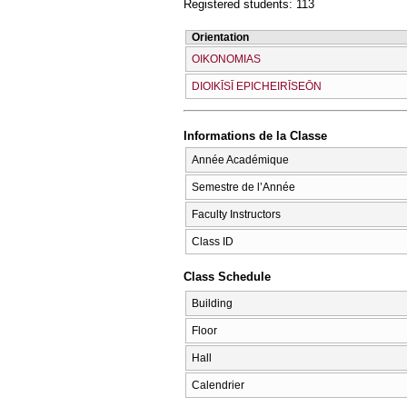
Registered students: 113
Orientation
OIKONOMIAS
DIOIKĪSĪ EPICΗEIRĪSEŌN
Informations de la Classe
Année Académique
Semestre de l’Année
Faculty Instructors
Class ID
Class Schedule
Building
Floor
Hall
Calendrier