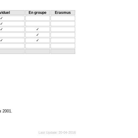
viduel
En groupe
Erasmus
✓
✓
✓
✓
✓
✓
✓
α 2001.
Last Update
20-04-2016