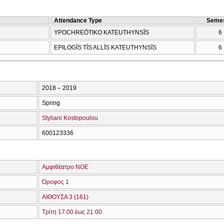
Attendance Type
Semes
YPOCΗREŌTIKO KATEUTHYNSĪS
6
EPILOGĪS TĪS ALLĪS KATEUTHYNSĪS
6
2018 – 2019
Spring
Styliani Kostopoulou
600123336
Αμφιθέατρο ΝΟΕ
Όροφος 1
ΑΙΘΟΥΣΑ 3 (161)
Τρίτη 17:00 έως 21:00