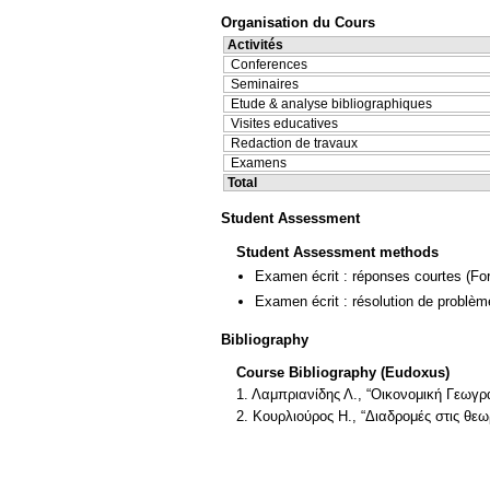
Organisation du Cours
Activités
Conferences
Seminaires
Etude & analyse bibliographiques
Visites educatives
Redaction de travaux
Examens
Total
Student Assessment
Student Assessment methods
Examen écrit : réponses courtes
(Fo
Examen écrit : résolution de problè
Bibliography
Course Bibliography (Eudoxus)
1. Λαμπριανίδης Λ., “Οικονομική Γεωγρ
2. Κουρλιούρος Η., “Διαδρομές στις θε