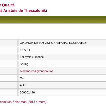
e Qualité
té Aristote de Thessaloniki
ΟΙΚΟΝΟΜΙΚΗ ΤΟΥ ΧΩΡΟΥ / SPATIAL ECONOMICS
12ΥΣ04
1er cycle / Licence
Spring
Alexandros Gymnopoulos
Oui
Actif
100001496
omikṓn Epistīmṓn (2013-sīmera)