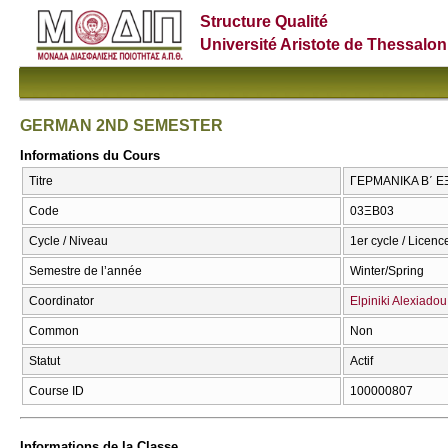
Structure Qualité
Université Aristote de Thessalon
GERMAN 2ND SEMESTER
Informations du Cours
Titre
ΓΕΡΜΑΝΙΚΑ Β΄ 
Code
03ΞΒ03
Cycle / Niveau
1er cycle / Licenc
Semestre de l’année
Winter/Spring
Coordinator
Elpiniki Alexiadou
Common
Non
Statut
Actif
Course ID
100000807
Informations de la Classe