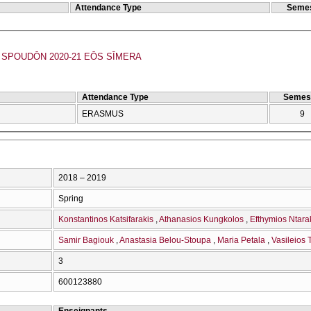
Attendance Type
Semes
SPOUDŌN 2020-21 EŌS SĪMERA
Attendance Type
Semes
ERASMUS
9
2018 – 2019
Spring
Konstantinos Katsifarakis
Athanasios Kungkolos
Efthymios Ntara
Samir Bagiouk
Anastasia Belou-Stoupa
Maria Petala
Vasileios T
3
600123880
Enseignants