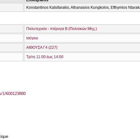
Konstantinos Katsifarakis, Athanasios Kungkolos, Efthymios Ntarak
Πολυτεχνείο - πτέρυγα Β (Πολιτικών Μηχ.)
Ισόγειο
ΑΙΘΟΥΣΑ Γ4 (227)
Τρίτη 11:00 έως 14:00
ass/1/600123880
tique