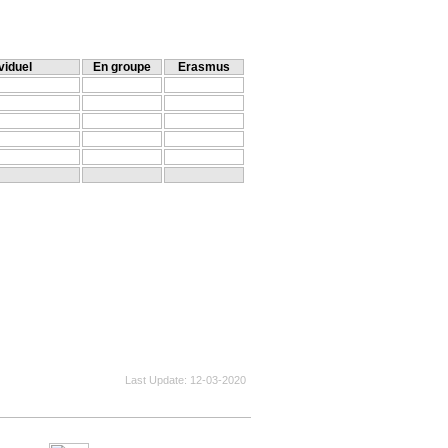
viduel
En groupe
Erasmus
Last Update
12-03-2020