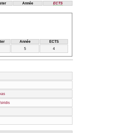
ter
Année
ECTS
ter
Année
ECTS
5
4
kas
siridis