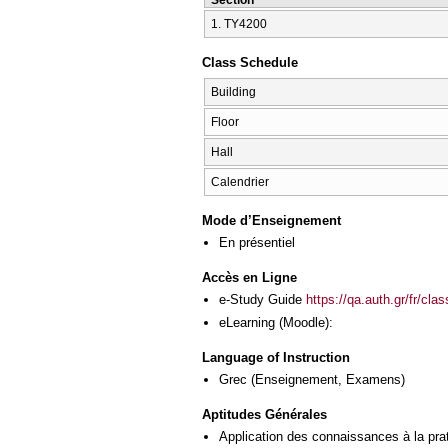
1. ΤΥ4200
Class Schedule
Building
Floor
Hall
Calendrier
Mode d’Enseignement
En présentiel
Accès en Ligne
e-Study Guide
https://qa.auth.gr/fr/cl
eLearning (Moodle):
Language of Instruction
Grec
(Enseignement, Examens)
Aptitudes Générales
Application des connaissances à la pra