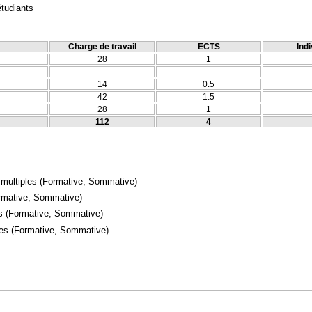
étudiants
Charge de travail
ECTS
Indi
28
1
14
0.5
42
1.5
28
1
112
4
 multiples
(Formative, Sommative)
rmative, Sommative)
s
(Formative, Sommative)
mes
(Formative, Sommative)