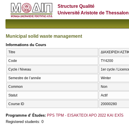
Structure Qualité
Université Aristote de Thessalon
Municipal solid waste management
Informations du Cours
Titre
ΔΙΑΧΕΙΡΙΣΗ ΑΣΤΙ
Code
ΤΥ4200
Cycle / Niveau
1er cycle / Licenc
Semestre de l’année
Winter
Common
Non
Statut
Actif
Course ID
20000280
Programme d' Études:
PPS TPM - EISAKTEOI APO 2022 KAI EXĪS
Registered students: 0