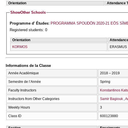
Orientation
Attendance 
Show
Other Schools
Programme d' Études:
PROGRAMMA SPOUDŌN 2020-21 EŌS SĪM
Registered students: 0
Orientation
Attendanc
KORMOS
ERASMUS
Informations de la Classe
Année Académique
2018 – 2019
Semestre de l’Année
Spring
Faculty Instructors
Konstantinos Kats
Instructors from Other Categories
Samir Bagiouk
A
Weekly Hours
3
Class ID
600123880
Section
Enseignants