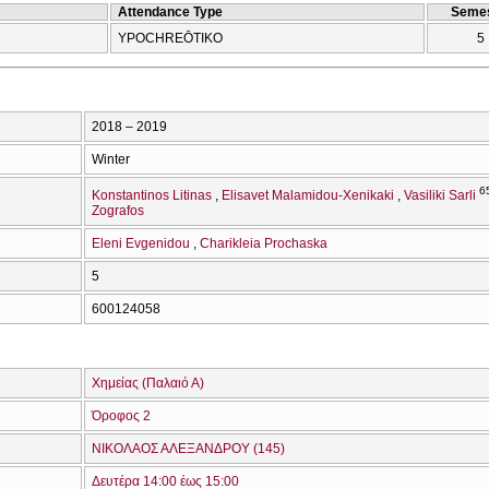
Attendance Type
Semes
YPOCΗREŌTIKO
5
2018 – 2019
Winter
6
Konstantinos Litinas
Elisavet Malamidou-Xenikaki
Vasiliki Sarli
Zografos
Eleni Evgenidou
Charikleia Prochaska
5
600124058
Χημείας (Παλαιό Α)
Όροφος 2
ΝΙΚΟΛΑΟΣ ΑΛΕΞΑΝΔΡΟΥ (145)
Δευτέρα 14:00 έως 15:00