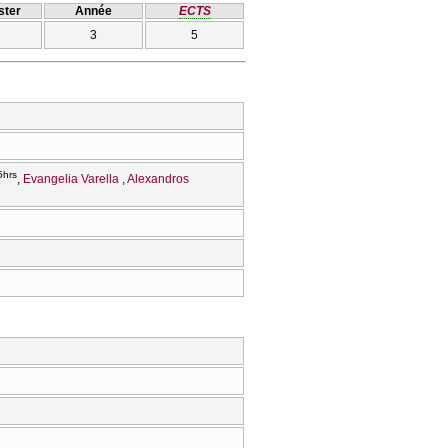
ter
Année
ECTS
3
5
5hrs
Evangelia Varella
Alexandros