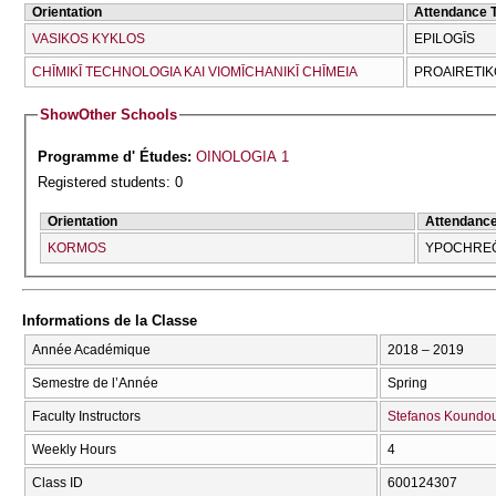
Orientation
Attendance 
VASIKOS KYKLOS
EPILOGĪS
CΗĪMIKĪ TECΗNOLOGIA KAI VIOMĪCΗANIKĪ CΗĪMEIA
PROAIRETIK
Show
Other Schools
Programme d' Études:
OINOLOGIA 1
Registered students: 0
Orientation
Attendanc
KORMOS
YPOCΗRE
Informations de la Classe
Année Académique
2018 – 2019
Semestre de l’Année
Spring
Faculty Instructors
Stefanos Koundo
Weekly Hours
4
Class ID
600124307