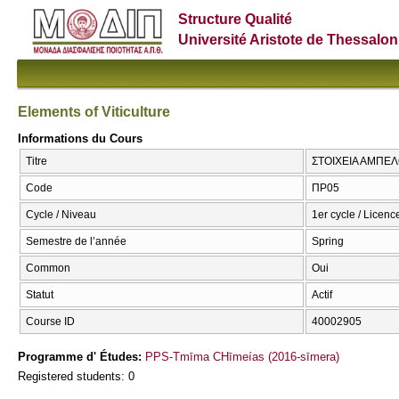
Structure Qualité
Université Aristote de Thessalon
Elements of Viticulture
Informations du Cours
Titre
ΣΤΟΙΧΕΙΑ ΑΜΠΕΛΟΥ
Code
ΠΡ05
Cycle / Niveau
1er cycle / Licence
Semestre de l’année
Spring
Common
Oui
Statut
Actif
Course ID
40002905
Programme d' Études:
PPS-Tmīma CΗīmeías (2016-sīmera)
Registered students: 0