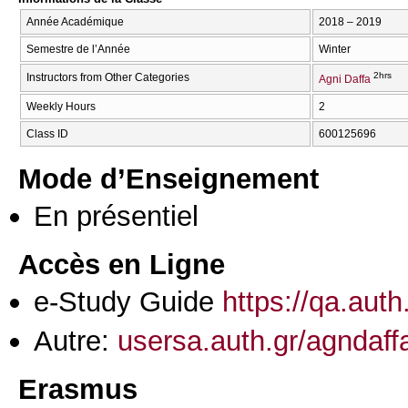
Année Académique
2018 – 2019
Semestre de l’Année
Winter
2hrs
Instructors from Other Categories
Agni Daffa
Weekly Hours
2
Class ID
600125696
Mode d’Enseignement
En présentiel
Accès en Ligne
e-Study Guide
https://qa.aut
Autre:
usersa.auth.gr/agndaff
Erasmus