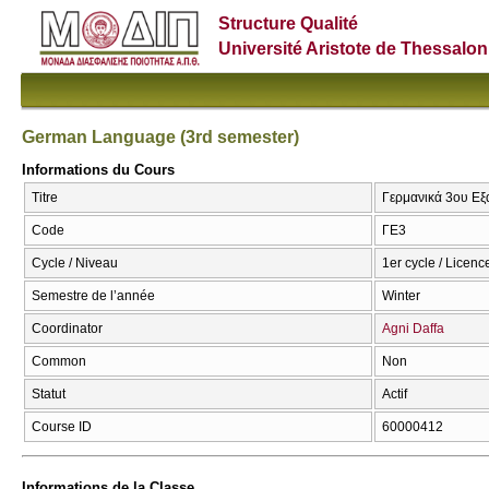
Structure Qualité
Université Aristote de Thessalon
German Language (3rd semester)
Informations du Cours
Titre
Γερμανικά 3ου Εξ
Code
ΓΕ3
Cycle / Niveau
1er cycle / Licenc
Semestre de l’année
Winter
Coordinator
Agni Daffa
Common
Non
Statut
Actif
Course ID
60000412
Informations de la Classe