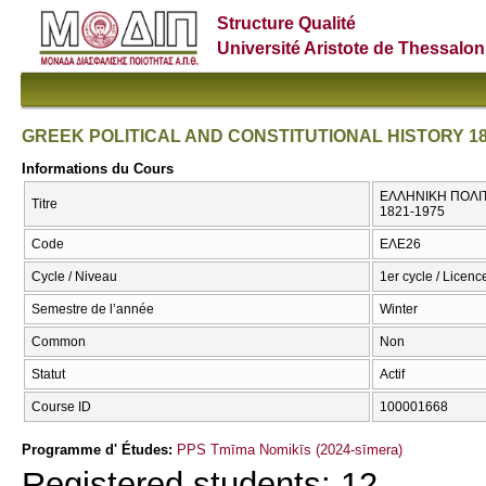
Structure Qualité
Université Aristote de Thessalon
GREEK POLITICAL AND CONSTITUTIONAL HISTORY 18
Informations du Cours
ΕΛΛΗΝΙΚΗ ΠΟΛΙΤ
Titre
1821-1975
Code
ΕΛΕ26
Cycle / Niveau
1er cycle / Licenc
Semestre de l’année
Winter
Common
Non
Statut
Actif
Course ID
100001668
Programme d' Études:
PPS Tmīma Nomikīs (2024-sīmera)
Registered students: 12