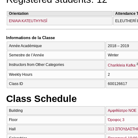
Orientation
Attendance 
ENIAIA KATEUTHYNSĪ
ELEUTHERĪ 
Informations de la Classe
Année Académique
2018 – 2019
Semestre de l’Année
Winter
2
Instructors from Other Categories
Charikleia Kafka
Weekly Hours
2
Class ID
600126617
Class Schedule
Building
Αμφιθέατρο ΝΟΕ
Floor
Όροφος 3
Hall
313 ΣΠΟΥΔΑΣΤΗΡ