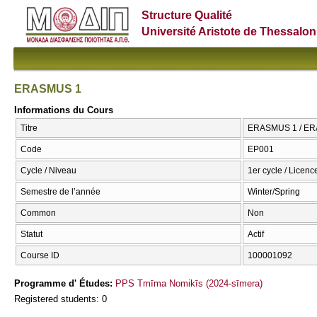
Structure Qualité
Université Aristote de Thessalon
ERASMUS 1
Informations du Cours
Titre
ERASMUS 1 / E
Code
ΕΡ001
Cycle / Niveau
1er cycle / Licenc
Semestre de l’année
Winter/Spring
Common
Non
Statut
Actif
Course ID
100001092
Programme d' Études:
PPS Tmīma Nomikīs (2024-sīmera)
Registered students: 0