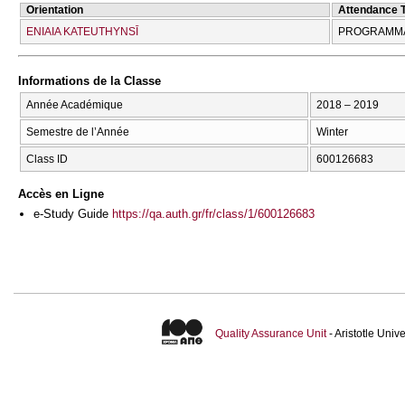
Orientation
Attendance 
ENIAIA KATEUTHYNSĪ
PROGRAMMA
Informations de la Classe
Année Académique
2018 – 2019
Semestre de l’Année
Winter
Class ID
600126683
Accès en Ligne
e-Study Guide
https://qa.auth.gr/fr/class/1/600126683
Quality Assurance Unit
- Aristotle Uni