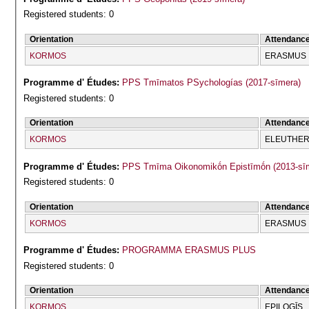
Registered students: 0
Orientation
Attendanc
KORMOS
ERASMUS
Programme d' Études:
PPS Tmīmatos PSychologías (2017-sīmera)
Registered students: 0
Orientation
Attendanc
KORMOS
ELEUTHERĪ
Programme d' Études:
PPS Tmīma Oikonomikṓn Epistīmṓn (2013-sī
Registered students: 0
Orientation
Attendanc
KORMOS
ERASMUS
Programme d' Études:
PROGRAMMA ERASMUS PLUS
Registered students: 0
Orientation
Attendanc
KORMOS
EPILOGĪS