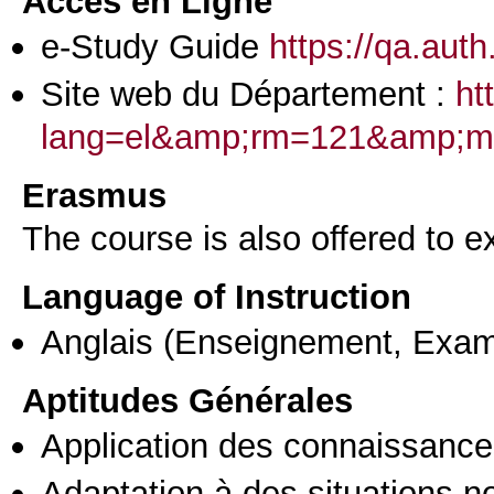
Accès en Ligne
e-Study Guide
https://qa.aut
Site web du Département :
ht
lang=el&amp;rm=121&amp
Erasmus
The course is also offered to
Language of Instruction
Anglais
(Enseignement, Exa
Aptitudes Générales
Application des connaissances
Adaptation à des situations n