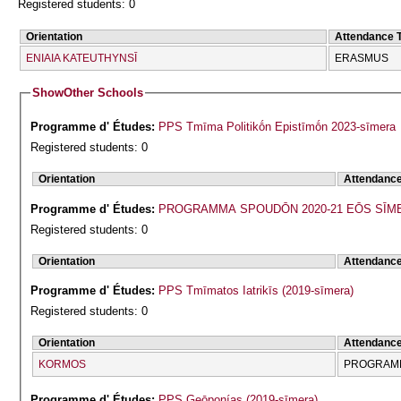
Registered students: 0
Orientation
Attendance 
ENIAIA KATEUTHYNSĪ
ERASMUS
Show
Other Schools
Programme d' Études:
PPS Tmīma Politikṓn Epistīmṓn 2023-sīmera
Registered students: 0
Orientation
Attendanc
Programme d' Études:
PROGRAMMA SPOUDŌN 2020-21 EŌS SĪM
Registered students: 0
Orientation
Attendanc
Programme d' Études:
PPS Tmīmatos Iatrikīs (2019-sīmera)
Registered students: 0
Orientation
Attendanc
KORMOS
PROGRAMM
Programme d' Études:
PPS Geōponías (2019-sīmera)