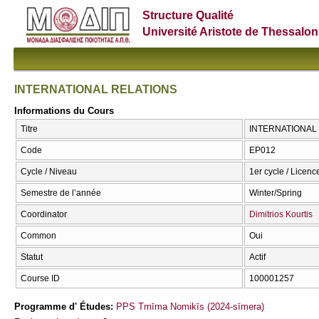
Structure Qualité
Université Aristote de Thessalon
INTERNATIONAL RELATIONS
Informations du Cours
Titre
INTERNATIONAL 
Code
ΕΡ012
Cycle / Niveau
1er cycle / Licence
Semestre de l’année
Winter/Spring
Coordinator
Dimitrios Kourtis
Common
Oui
Statut
Actif
Course ID
100001257
Programme d' Études:
PPS Tmīma Nomikīs (2024-sīmera)