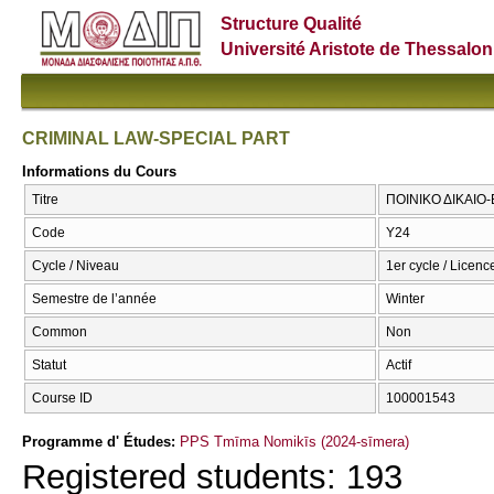
Structure Qualité
Université Aristote de Thessalon
CRIMINAL LAW-SPECIAL PART
Informations du Cours
Titre
ΠΟΙΝΙΚΟ ΔΙΚΑΙΟ
Code
Υ24
Cycle / Niveau
1er cycle / Licenc
Semestre de l’année
Winter
Common
Non
Statut
Actif
Course ID
100001543
Programme d' Études:
PPS Tmīma Nomikīs (2024-sīmera)
Registered students: 193