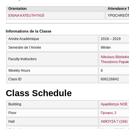
Orientation
Attendance 
ENIAIA KATEUTHYNSĪ
YPOCΗREŌT
Informations de la Classe
Année Académique
2018 – 2019
Semestre de l’Année
Winter
Nikolaos Bitzileki
Faculty Instructors
Theodoros Papak
Weekly Hours
6
Class ID
600126842
Class Schedule
Building
Αμφιθέατρο ΝΟΕ
Floor
Όροφος 3
Hall
ΑΙΘΟΥΣΑ 7 (166)