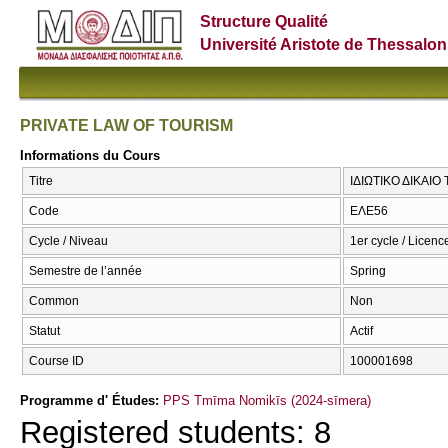
Structure Qualité
Université Aristote de Thessalon
PRIVATE LAW OF TOURISM
Informations du Cours
Titre
ΙΔΙΩΤΙΚΟ ΔΙΚΑΙ
Code
ΕΛΕ56
Cycle / Niveau
1er cycle / Licenc
Semestre de l’année
Spring
Common
Non
Statut
Actif
Course ID
100001698
Programme d' Études:
PPS Tmīma Nomikīs (2024-sīmera)
Registered students: 8