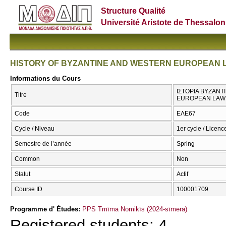
Structure Qualité
Université Aristote de Thessalon
HISTORY OF BYZANTINE AND WESTERN EUROPEAN 
Informations du Cours
ΙΣΤΟΡΙΑ ΒΥΖΑΝΤ
Titre
EUROPEAN LAW
Code
ΕΛΕ67
Cycle / Niveau
1er cycle / Licenc
Semestre de l’année
Spring
Common
Non
Statut
Actif
Course ID
100001709
Programme d' Études:
PPS Tmīma Nomikīs (2024-sīmera)
Registered students: 4