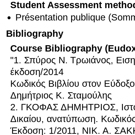
Student Assessment metho
Présentation publique
(Somm
Bibliography
Course Bibliography (Eudo
"1. Σπύρος Ν. Τρωιάνος, Ειση
έκδοση/2014
Κωδικός Βιβλίου στον Εύδοξο
Δημήτριος Κ. Σταμούλης
2. ΓΚΟΦΑΣ ΔΗΜΗΤΡΙΟΣ, Ιστορ
Δικαίου, ανατύπωση. Κωδικός
Έκδοση: 1/2011, ΝΙΚ. Α. ΣΑΚ