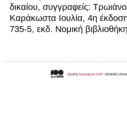
δικαίου, συγγραφείς: Τρωιάν
Καράκωστα Ιουλία, 4η έκδοση
735-5, εκδ. Νομική βιβλιοθή
Quality Assurance Unit
- Aristotle Uni