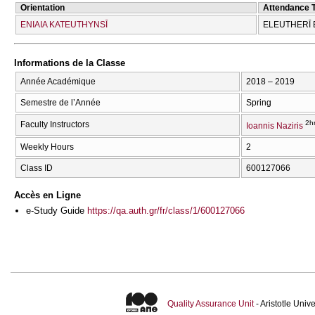
Orientation
Attendance 
ENIAIA KATEUTHYNSĪ
ELEUTHERĪ 
Informations de la Classe
Année Académique
2018 – 2019
Semestre de l’Année
Spring
2h
Faculty Instructors
Ioannis Naziris
Weekly Hours
2
Class ID
600127066
Accès en Ligne
e-Study Guide
https://qa.auth.gr/fr/class/1/600127066
Quality Assurance Unit
- Aristotle Uni