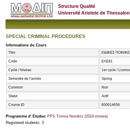
Structure Qualité
Université Aristote de Thessalon
SPECIAL CRIMINAL PROCEDURES
Informations du Cours
Titre
ΕΙΔΙΚΕΣ ΠΟΙΝΙΚ
Code
ΕΛΕ81
Cycle / Niveau
1er cycle / Licenc
Semestre de l’année
Spring
Common
Non
Statut
Actif
Course ID
600014656
Programme d' Études:
PPS Tmīma Nomikīs (2024-sīmera)
Registered students: 3