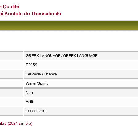
e Qualité
té Aristote de Thessaloniki
GREEK LANGUAGE / GREEK LANGUAGE
ΕΡ159
1er cycle / Licence
Winter/Spring
Non
Actif
100001726
īs (2024-sīmera)