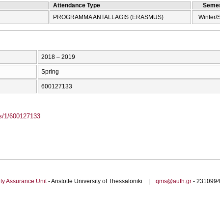
Attendance Type
Semes
PROGRAMMA ANTALLAGĪS (ERASMUS)
Winter/
2018 – 2019
Spring
600127133
ass/1/600127133
ty Assurance Unit
- Aristotle University of Thessaloniki |
qms@auth.gr
- 23109