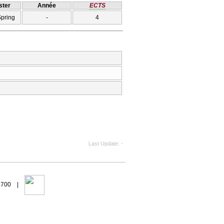
ter
Année
ECTS
Spring
-
4
Last Update
-
94700 |