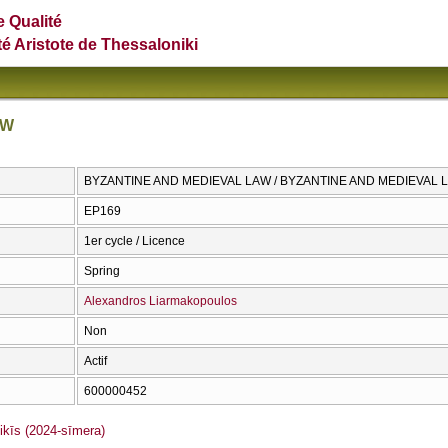
e Qualité
té Aristote de Thessaloniki
AW
BYZANTINE AND MEDIEVAL LAW / BYZANTINE AND MEDIEVAL 
ΕΡ169
1er cycle / Licence
Spring
Alexandros Liarmakopoulos
Non
Actif
600000452
īs (2024-sīmera)