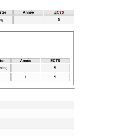
ter
Année
ECTS
ng
-
5
ter
Année
ECTS
pring
-
5
1
5