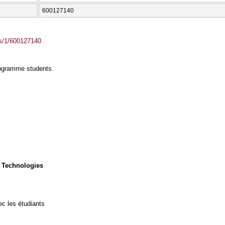
600127140
ass/1/600127140
rogramme students.
 Technologies
c les étudiants