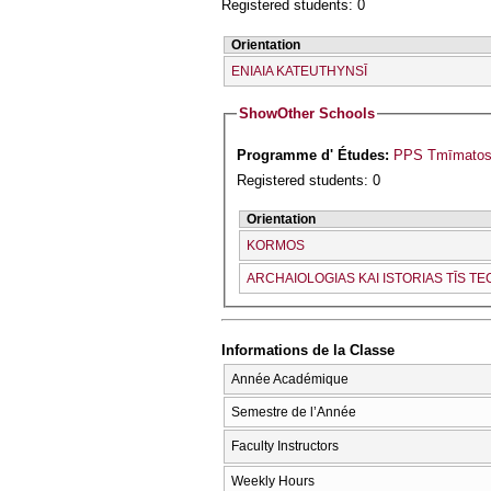
Registered students: 0
Orientation
ENIAIA KATEUTHYNSĪ
Show
Other Schools
Programme d' Études:
PPS Tmīmatos I
Registered students: 0
Orientation
KORMOS
ARCΗAIOLOGIAS KAI ISTORIAS TĪS TE
Informations de la Classe
Année Académique
Semestre de l’Année
Faculty Instructors
Weekly Hours