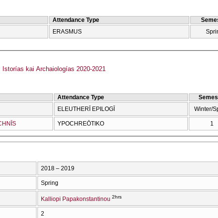
Attendance Type
Semes
ERASMUS
Spri
storías kai Archaiologías 2020-2021
Attendance Type
Semes
ELEUTHERĪ EPILOGĪ
Winter/S
CΗNĪS
YPOCΗREŌTIKO
1
2018 – 2019
Spring
2hrs
Kalliopi Papakonstantinou
2