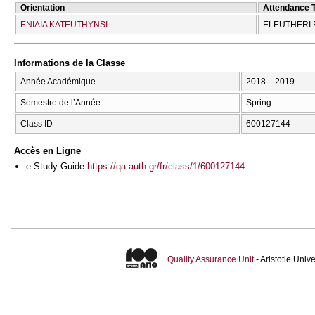
Orientation
Attendance 
ENIAIA KATEUTHYNSĪ
ELEUTHERĪ 
Informations de la Classe
Année Académique
2018 – 2019
Semestre de l’Année
Spring
Class ID
600127144
Accès en Ligne
e-Study Guide
https://qa.auth.gr/fr/class/1/600127144
Quality Assurance Unit
- Aristotle Uni