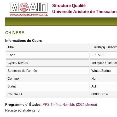
Structure Qualité
Université Aristote de Thessalon
CHINESE
Informations du Cours
Titre
Ελεύθερη Επιλογ
Code
ΕΡΕΛΕ 3
Cycle / Niveau
1er cycle / Licenc
Semestre de l’année
Winter/Spring
Common
Non
Statut
Actif
Course ID
600003614
Programme d' Études:
PPS Tmīma Nomikīs (2024-sīmera)
Registered students: 0