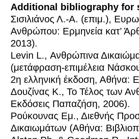
Additional bibliography for
Σισιλιάνος Λ.-Α. (επιμ.), Ευ
Ανθρώπου: Ερμηνεία κατ’ Άρθ
2013).
Levin L., Ανθρώπινα Δικαιώμ
(μετάφραση-επιμέλεια Νάσκου
2η ελληνική έκδοση, Αθήνα: Ε
Δουζίνας Κ., Το Τέλος των Α
Εκδόσεις Παπαζήση, 2006).
Ρούκουνας Εμ., Διεθνής Προ
Δικαιωμάτων (Αθήνα: Βιβλιοπω