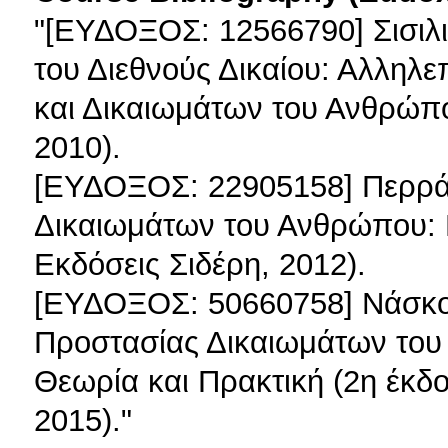
"[ΕΥΔΟΞΟΣ: 12566790] Σισιλι
του Διεθνούς Δικαίου: Αλληλε
και Δικαιωμάτων του Ανθρώπο
2010).
[ΕΥΔΟΞΟΣ: 22905158] Περράκη
Δικαιωμάτων του Ανθρώπου: Π
Εκδόσεις Σιδέρη, 2012).
[ΕΥΔΟΞΟΣ: 50660758] Νάσκο
Προστασίας Δικαιωμάτων του 
Θεωρία και Πρακτική (2η έκδ
2015)."