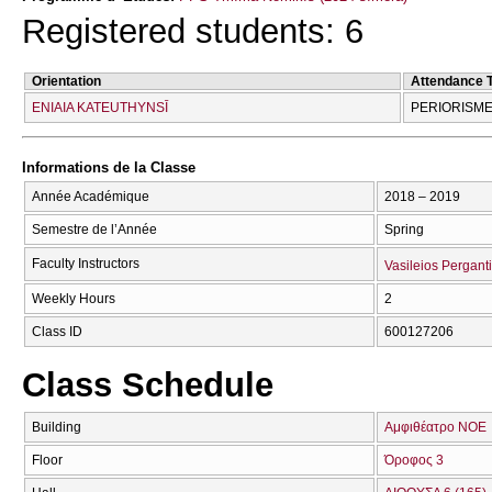
Registered students: 6
Orientation
Attendance 
ENIAIA KATEUTHYNSĪ
PERIORISME
Informations de la Classe
Année Académique
2018 – 2019
Semestre de l’Année
Spring
Faculty Instructors
Vasileios Pergant
Weekly Hours
2
Class ID
600127206
Class Schedule
Building
Αμφιθέατρο ΝΟΕ
Floor
Όροφος 3