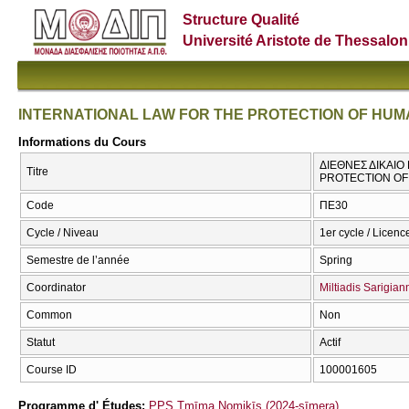
Structure Qualité
Université Aristote de Thessalon
INTERNATIONAL LAW FOR THE PROTECTION OF HUM
Informations du Cours
ΔΙΕΘΝΕΣ ΔΙΚΑΙΟ
Titre
PROTECTION OF
Code
ΠΕ30
Cycle / Niveau
1er cycle / Licenc
Semestre de l’année
Spring
Coordinator
Miltiadis Sarigian
Common
Non
Statut
Actif
Course ID
100001605
Programme d' Études:
PPS Tmīma Nomikīs (2024-sīmera)