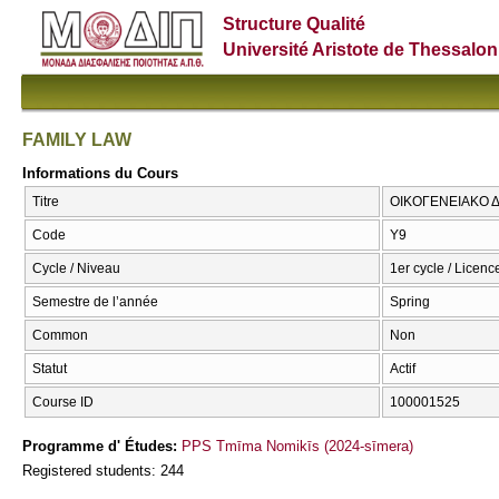
Structure Qualité
Université Aristote de Thessalon
FAMILY LAW
Informations du Cours
Titre
ΟΙΚΟΓΕΝΕΙΑΚΟ ΔΙ
Code
Υ9
Cycle / Niveau
1er cycle / Licenc
Semestre de l’année
Spring
Common
Non
Statut
Actif
Course ID
100001525
Programme d' Études:
PPS Tmīma Nomikīs (2024-sīmera)
Registered students: 244