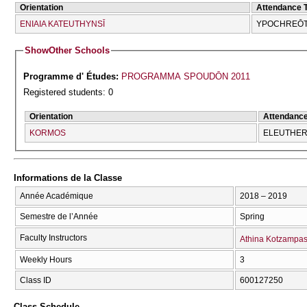
Orientation
Attendance 
ENIAIA KATEUTHYNSĪ
YPOCΗREŌT
Show
Other Schools
Programme d' Études:
PROGRAMMA SPOUDŌN 2011
Registered students: 0
Orientation
Attendanc
KORMOS
ELEUTHERĪ
Informations de la Classe
Année Académique
2018 – 2019
Semestre de l’Année
Spring
Faculty Instructors
Athina Kotzampas
Weekly Hours
3
Class ID
600127250
Class Schedule