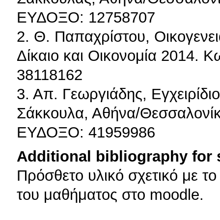
ΕΥΔΟΞΟ: 12758707
2. Θ. Παπαχρίστου, Οικογενει
Δίκαιο και Οικονομία 2014. 
38118162
3. Απ. Γεωργιάδης, Εγχειρίδιο
Σάκκουλα, Αθήνα/Θεσσαλονίκ
ΕΥΔΟΞΟ: 41959986
Additional bibliography for
Πρόσθετο υλικό σχετικό με το
του μαθήματος στο moodle.