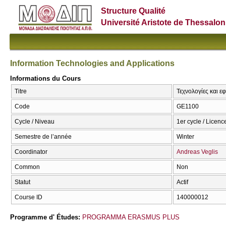
Structure Qualité
Université Aristote de Thessalon
Information Technologies and Applications
Informations du Cours
Titre
Τεχνολογίες και ε
Code
GE1100
Cycle / Niveau
1er cycle / Licenc
Semestre de l’année
Winter
Coordinator
Andreas Veglis
Common
Non
Statut
Actif
Course ID
140000012
Programme d' Études:
PROGRAMMA ERASMUS PLUS