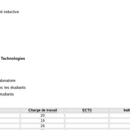
et inductive
 Technologies
aboratoire
c les étudiants
étudiants
Charge de travail
ECTS
Indi
20
19
26