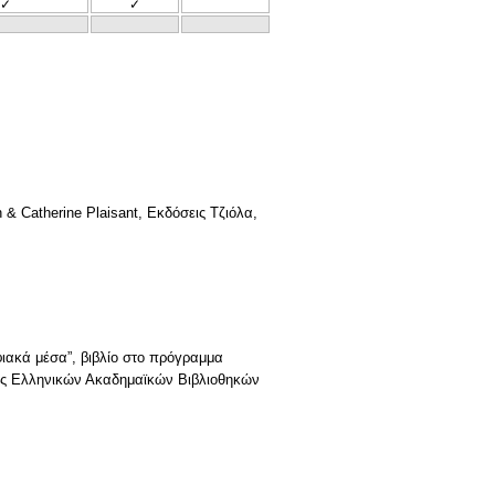
✓
✓
 Catherine Plaisant, Εκδόσεις Τζιόλα,
φιακά μέσα”, βιβλίο στο πρόγραμμα
μος Ελληνικών Ακαδημαϊκών Βιβλιοθηκών