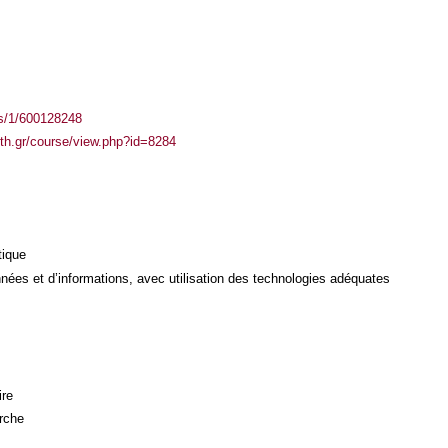
ass/1/600128248
auth.gr/course/view.php?id=8284
tique
ées et d’informations, avec utilisation des technologies adéquates
ire
rche