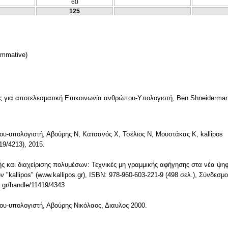
60
125
ommative)
ς για αποτελεσματική Επικοινωνία ανθρώπου-Υπολογιστή, Ben Shneiderman &
υ-υπολογιστή, Αβούρης Ν, Κατσανός Χ, Τσέλιος Ν, Μουστάκας Κ, kallipos
419/4213), 2015.
ής και διαχείρισης πολυμέσων: Τεχνικές μη γραμμικής αφήγησης στα νέα ψη
kallipos" (www.kallipos.gr), ISBN: 978-960-603-221-9 (498 σελ.), Σύνδεσ
s.gr/handle/11419/4343
υ-υπολογιστή, Αβούρης Νικόλαος, Διαυλος 2000.