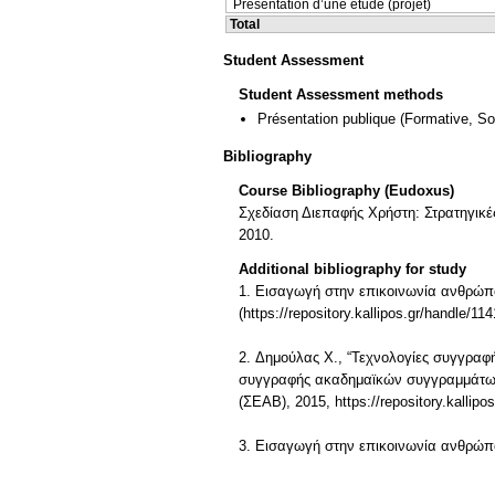
Presentation d’une etude (projet)
Total
Student Assessment
Student Assessment methods
Présentation publique
(Formative, S
Bibliography
Course Bibliography (Eudoxus)
Σχεδίαση Διεπαφής Χρήστη: Στρατηγικέ
2010.
Additional bibliography for study
1. Εισαγωγή στην επικοινωνία ανθρώπο
(https://repository.kallipos.gr/handle/11
2. Δημούλας Χ., “Τεχνολογίες συγγραφ
συγγραφής ακαδημαϊκών συγγραμμάτων "
(ΣΕΑΒ), 2015, https://repository.kallipo
3. Εισαγωγή στην επικοινωνία ανθρώπο