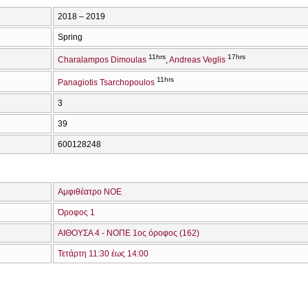
2018 – 2019
Spring
11hrs
17hrs
Charalampos Dimoulas
Andreas Veglis
11hrs
Panagiotis Tsarchopoulos
3
39
600128248
Αμφιθέατρο ΝΟΕ
Όροφος 1
ΑΙΘΟΥΣΑ 4 - ΝΟΠΕ 1ος όροφος (162)
Τετάρτη 11:30 έως 14:00