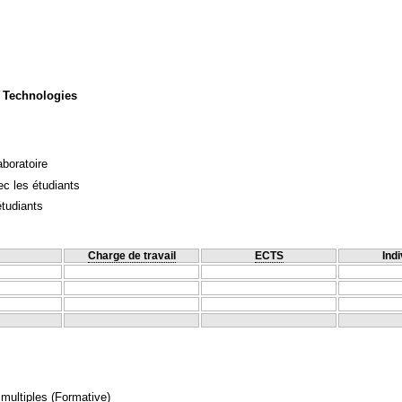
 Technologies
aboratoire
c les étudiants
étudiants
Charge de travail
ECTS
Indi
 multiples
(Formative)