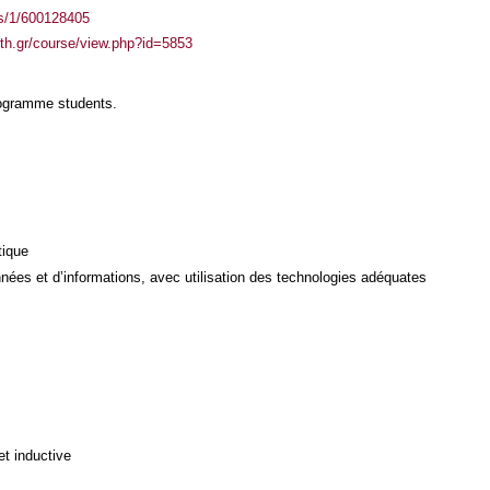
ass/1/600128405
auth.gr/course/view.php?id=5853
rogramme students.
tique
ées et d’informations, avec utilisation des technologies adéquates
et inductive