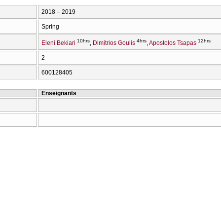
2018 – 2019
Spring
10hrs
4hrs
12hrs
Eleni Bekiari
Dimitrios Goulis
Apostolos Tsapas
2
600128405
Enseignants