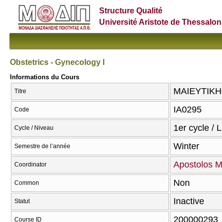
Structure Qualité
Université Aristote de Thessalon
Obstetrics - Gynecology I
Informations du Cours
ΜΑΙΕΥΤΙΚΗ-Γ
Titre
ΙΑ0295
Code
1er cycle / 
Cycle / Niveau
Winter
Semestre de l’année
Apostolos 
Coordinator
Non
Common
Inactive
Statut
200000293
Course ID