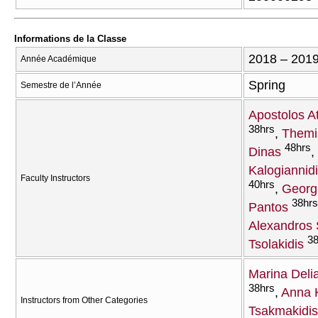
Informations de la Classe
2018 – 201
Année Académique
Spring
Semestre de l’Année
Apostolos A
38hrs
Themis
48hrs
Dinas
Kalogiannid
Faculty Instructors
40hrs
Georg
38hrs
Pantos
Alexandros S
38
Tsolakidis
Marina Deli
38hrs
Anna 
Instructors from Other Categories
Tsakmakidis