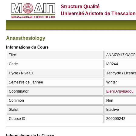
Structure Qualité
Université Aristote de Thessalon
Anaesthesiology
Informations du Cours
Titre
ΑΝΑΙΣΘΗΣΙΟΛΟΓΙΑ
Code
ΙΑ0244
Cycle / Niveau
1er cycle / Licenc
Semestre de l’année
Winter
Coordinator
Eleni Argyriadou
Common
Non
Statut
Inactive
Course ID
200000242
Informations de la Classe