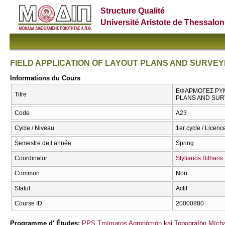
Structure Qualité
Université Aristote de Thessalon
FIELD APPLICATION OF LAYOUT PLANS AND SURVEY
Informations du Cours
ΕΦΑΡΜΟΓΕΣ ΡΥΜ
Titre
PLANS AND SUR
Code
Α23
Cycle / Niveau
1er cycle / Licenc
Semestre de l’année
Spring
Coordinator
Stylianos Bitharis
Common
Non
Statut
Actif
Course ID
20000880
Programme d' Études:
PPS Tmīmatos Agronómōn kai Topográfōn Mīcha