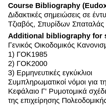
Course Bibliography (Eudo
Διδακτικές σημειώσεις σε έντ
Τζιαβός, Σπυρίδων Σπαταλάς
Additional bibliography for
Γενικός Οικοδομικός Κανονισ
1) ΓΟΚ1985
2) ΓΟΚ2000
3) Ερμηνευτικές εγκύκλιοι
Συμπληρωματικοί νόμοι για τ
Κεφάλαιο Γ' Ρυμοτομικά σχέδι
της επιχείρησης Πολεοδομική