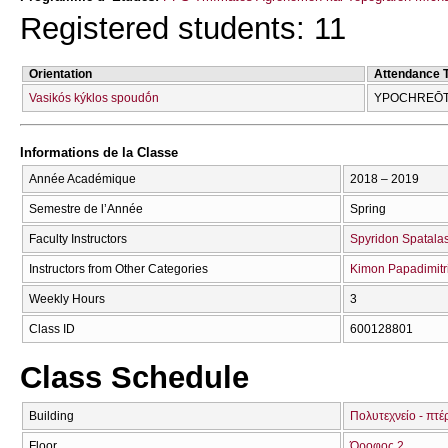
Registered students: 11
Orientation
Attendance 
Vasikós kýklos spoudṓn
YPOCΗREŌT
Informations de la Classe
Année Académique
2018 – 2019
Semestre de l’Année
Spring
Faculty Instructors
Spyridon Spatala
Instructors from Other Categories
Kimon Papadimitr
Weekly Hours
3
Class ID
600128801
Class Schedule
Building
Πολυτεχνείο - πτ
Floor
Όροφος 2