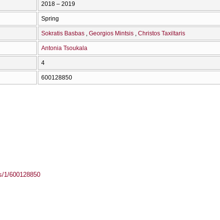
2018 – 2019
Spring
Sokratis Basbas
Georgios Mintsis
Christos Taxiltaris
Antonia Tsoukala
4
600128850
ass/1/600128850