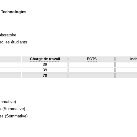
 Technologies
aboratoire
c les étudiants
Charge de travail
ECTS
Indi
39
39
78
mmative)
s
(Sommative)
mes
(Sommative)