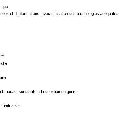
tique
ées et d’informations, avec utilisation des technologies adéquates
ire
rche
isme
et morale, sensibilité à la question du genre
et inductive