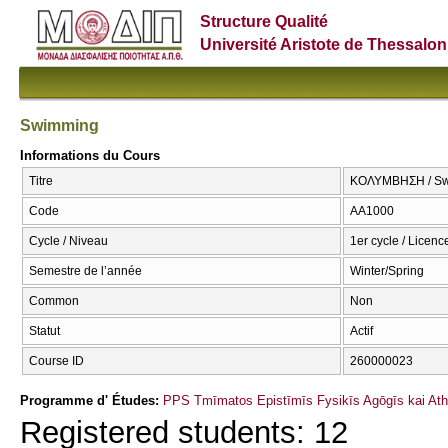
Structure Qualité
Université Aristote de Thessalon
Swimming
Informations du Cours
Titre
ΚΟΛΥΜΒΗΣΗ / S
Code
ΑΑ1000
Cycle / Niveau
1er cycle / Licenc
Semestre de l’année
Winter/Spring
Common
Non
Statut
Actif
Course ID
260000023
Programme d' Études:
PPS Tmīmatos Epistīmīs Fysikīs Agōgīs kai Athl
Registered students: 12